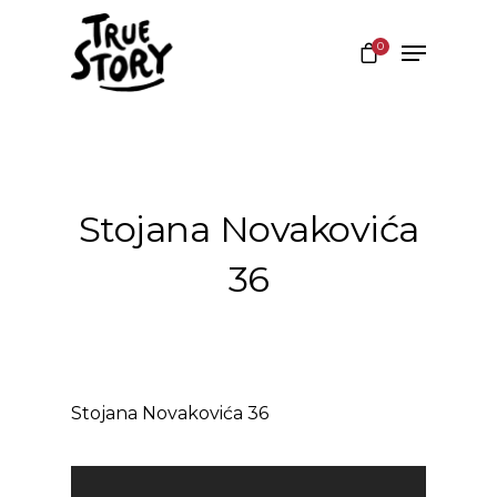
0
Hit enter to search or ESC to close
Stojana Novakovića
36
Stojana Novakovića 36