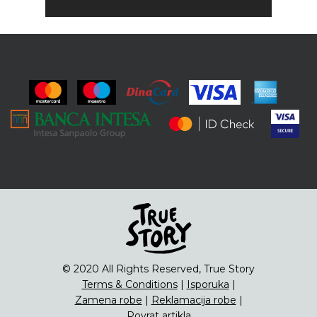
© 2020 All Rights Reserved, True Story
Terms & Conditions
|
Isporuka
|
Zamena robe
|
Reklamacija robe
|
Povrat artikla