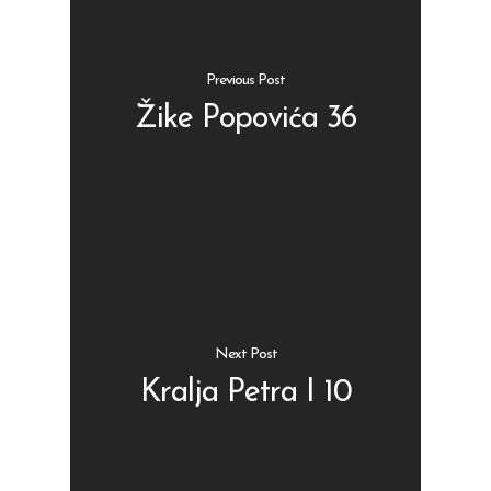
Previous Post
Žike Popovića 36
Shop
Kontakt
Protein barovi
Barovi
ENG
Čipsevi
Sušeno Voće
Next Post
Paketi proizvoda
Kralja Petra I 10