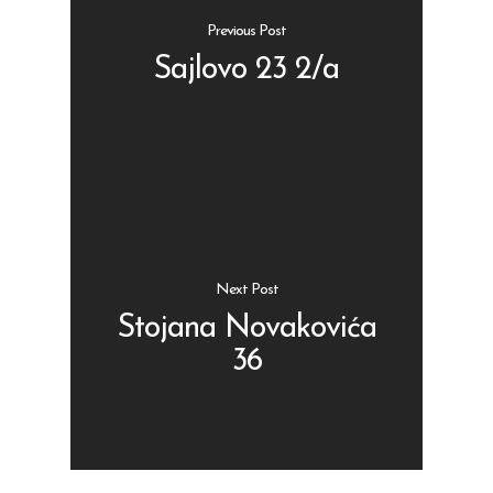
Previous Post
Sajlovo 23 2/a
Shop
Kontakt
Protein barovi
Barovi
ENG
Čipsevi
Next Post
Sušeno Voće
Stojana Novakovića
36
Paketi proizvoda