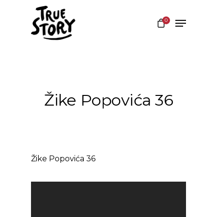
0
Hit enter to search or ESC to close
Žike Popovića 36
Žike Popovića 36