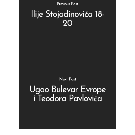
Previous Post
Ilije Stojadinovića 18-
20
Shop
Kontakt
Protein barovi
Barovi
ENG
Čipsevi
Next Post
Sušeno Voće
Ugao Bulevar Evrope
i Teodora Pavlovića
Paketi proizvoda