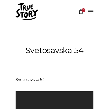
0
Hit enter to search or ESC to close
Svetosavska 54
Svetosavska 54