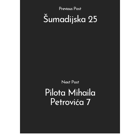
Previous Post
Šumadijska 25
Shop
Kontakt
Protein barovi
Barovi
ENG
Čipsevi
Next Post
Sušeno Voće
Pilota Mihaila
Petrovića 7
Paketi proizvoda