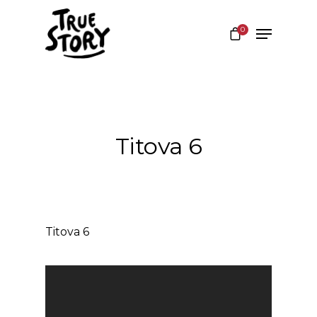
0
Hit enter to search or ESC to close
Titova 6
Titova 6