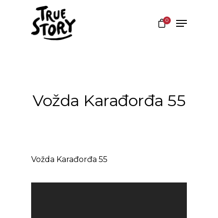
0
Hit enter to search or ESC to close
Vožda Karađorđa 55
Vožda Karađorđa 55