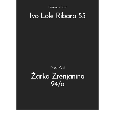
Previous Post
Ivo Lole Ribara 55
Shop
Kontakt
Protein barovi
Barovi
ENG
Čipsevi
Next Post
Sušeno Voće
Žarka Zrenjanina
94/a
Paketi proizvoda