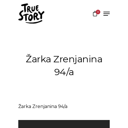
0
Hit enter to search or ESC to close
Žarka Zrenjanina
94/a
Žarka Zrenjanina 94/a