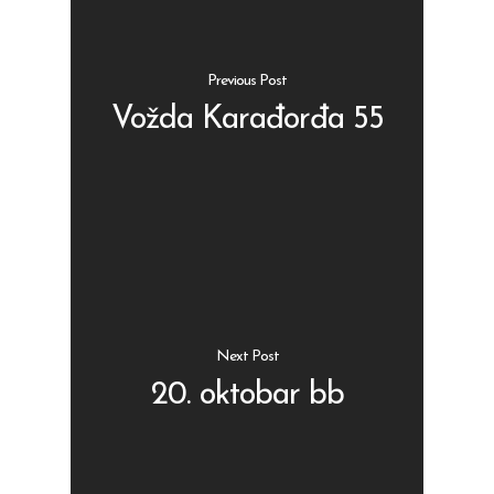
Previous Post
Vožda Karađorđa 55
Shop
Kontakt
Protein barovi
Barovi
ENG
Čipsevi
Sušeno Voće
Next Post
Paketi proizvoda
20. oktobar bb