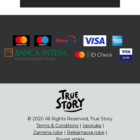
© 2020 All Rights Reserved, True Story
Terms & Conditions
|
Isporuka
|
Zamena robe
|
Reklamacija robe
|
Povrat artikla