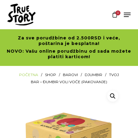
0
Za sve porudžbine od 2.500RSD i veće,
Hit enter to search or ESC to close
poštarina je besplatna!
NOVO: Vašu online porudžbinu od sada možete
platiti karticom!
POČETNA
SHOP
BAROVI
DJUMBIR
TVOJ
BAR – ĐUMBIR VOLI VOĆE (PAKOVANJE)