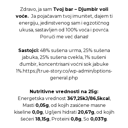
2,280.00 RSD.
Zdravo, ja sam
Tvoj bar – Djumbir voli
voće.
Ja pojačavam tvoj imunitet, dajem ti
energiju, jedinstvenog sam i egzotičnog
ukusa, sastavljen od 100% voća i povrća.
Poruči me već danas!
Sastojci:
48% sušena urma, 25% sušena
jabuka, 25% sušena cvekla, 1% sušeni
đumbir, koncentrisani voćni sok jabuke
1%.https://true-story.co/wp-admin/options-
general.php
Nutritivne vrednosti na 25g:
Energetska vrednost
367,25kJ/86,5kcal
,
Masti
0,05g
, od kojih zasićene masne
kiseline
0,0g
, Ugljeni hidrati
20,67g
, od kojih
šećeri
18,15g
, Proteini
0,8g
, So
0,037g
.